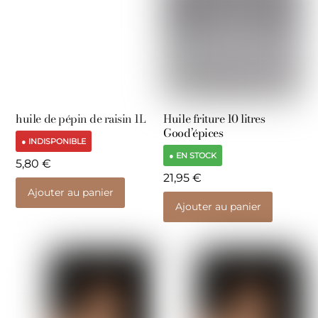
huile de pépin de raisin 1L
Huile friture 10 litres
Good’épices
● INDISPONIBLE
● EN STOCK
5,80
€
21,95
€
Ajouter au panier
Ajouter au panier