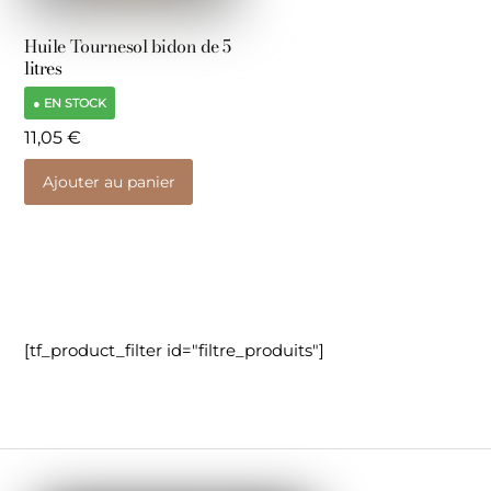
Huile Tournesol bidon de 5
litres
● EN STOCK
11,05
€
Ajouter au panier
[tf_product_filter id="filtre_produits"]