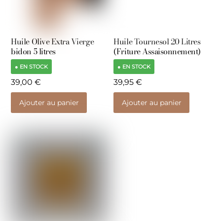
Huile Olive Extra Vierge
Huile Tournesol 20 Litres
bidon 5 litres
(Friture Assaisonnement)
● EN STOCK
● EN STOCK
39,00
€
39,95
€
Ajouter au panier
Ajouter au panier