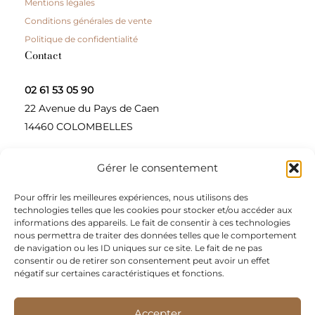
Mentions légales
Conditions générales de vente
Politique de confidentialité
Contact
02 61 53 05 90
22 Avenue du Pays de Caen
14460 COLOMBELLES
Gérer le consentement
Contactez-nous
Pour offrir les meilleures expériences, nous utilisons des
A propos
technologies telles que les cookies pour stocker et/ou accéder aux
informations des appareils. Le fait de consentir à ces technologies
Une entreprise à taille humaine, concepteur et
nous permettra de traiter des données telles que le comportement
de navigation ou les ID uniques sur ce site. Le fait de ne pas
fournisseur de produits alimentaires et d’épices pour
consentir ou de retirer son consentement peut avoir un effet
les restaurateurs, dont le siège social est à Colombelles
négatif sur certaines caractéristiques et fonctions.
(Normandie).
Accepter