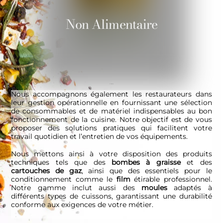
Non Alimentaire
Non Alimentaire
Nous accompagnons également les restaurateurs dans
leur gestion opérationnelle en fournissant une sélection
de consommables et de matériel indispensables au bon
fonctionnement de la cuisine. Notre objectif est de vous
proposer des solutions pratiques qui facilitent votre
travail quotidien et l’entretien de vos équipements.
Nous mettons ainsi à votre disposition des produits
techniques tels que des
bombes à graisse
et des
cartouches de gaz
, ainsi que des essentiels pour le
conditionnement comme le
film
étirable professionnel.
Notre gamme inclut aussi des
moules
adaptés à
différents types de cuissons, garantissant une durabilité
conforme aux exigences de votre métier.