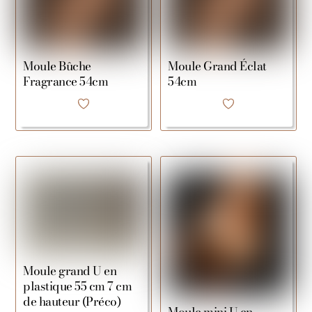
Moule Bûche
Moule Grand Éclat
Fragrance 54cm
54cm
Moule grand U en
plastique 55 cm 7 cm
de hauteur (Préco)
Moule mini U en