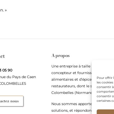
n. »
ct
A propos
Une entreprise à taille humaine,
3 05 90
concepteur et fournisseur de produ
nue du Pays de Caen
Pour offrir
alimentaires et d’épices pour les
les cookies
 COLOMBELLES
restaurateurs, dont le siège social e
consentir à
comportemen
Colombelles (Normandie).
consentir o
actez-nous
certaines c
Nous sommes apporteurs d’idées, 
solutions, et répondons présents p