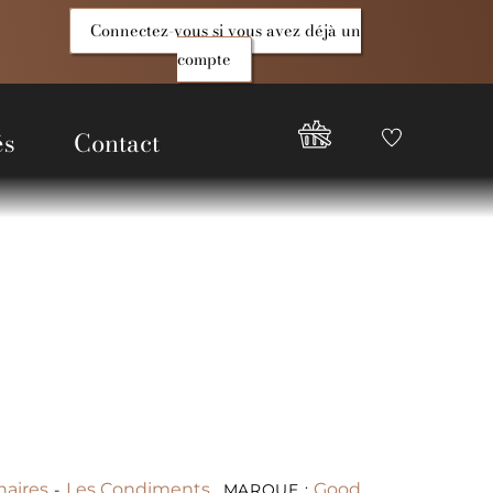
Connectez-vous si vous avez déjà un
compte
és
Contact
Favoris
Compte
Good
Epices
naires
Les Condiments
Good
-
MARQUE :