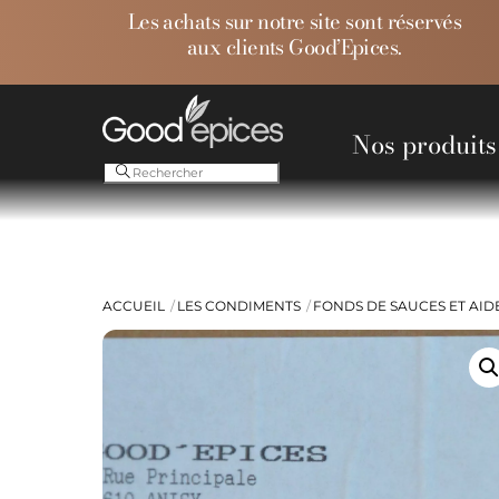
Skip
Les achats sur notre site sont réservés
to
aux clients Good’Epices.
content
Nos produits
Ess
ACCUEIL
LES CONDIMENTS
FONDS DE SAUCES ET AID