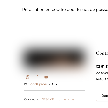
Préparation en poudre pour fumet de poisso
Conta
02 61 5
22 Ave
14460
©
GoodEpices
2026
Cont
Conception
SESAME Informatique