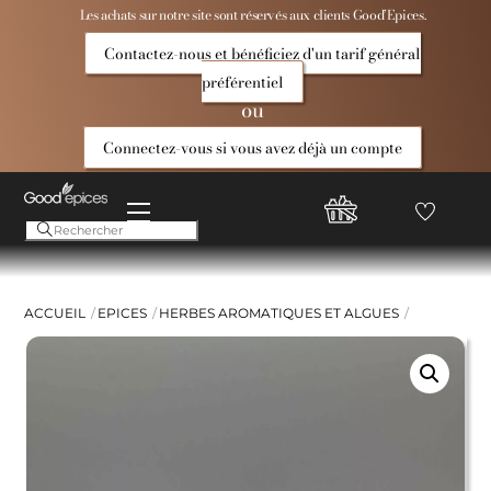
Skip
Les achats sur notre site sont réservés aux clients Good’Epices.
to
Contactez-nous et bénéficiez d'un tarif général
content
préférentiel
ou
Connectez-vous si vous avez déjà un compte
Menu
Favoris
Compte
Good
Epices
ACCUEIL
EPICES
HERBES AROMATIQUES ET ALGUES