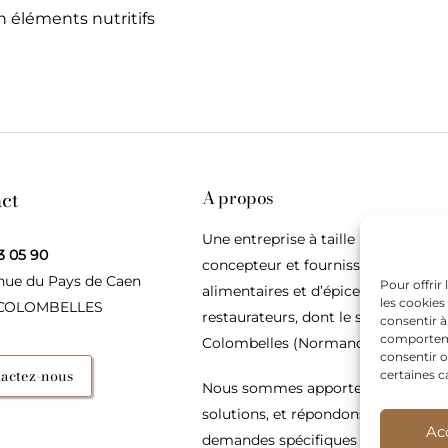
en éléments nutritifs
ct
A propos
Une entreprise à taille humaine,
3 05 90
concepteur et fournisseur de produ
nue du Pays de Caen
Pour offrir
alimentaires et d’épices pour les
les cookies
 COLOMBELLES
restaurateurs, dont le siège social e
consentir à
comportemen
Colombelles (Normandie).
consentir o
actez-nous
certaines c
Nous sommes apporteurs d’idées, 
solutions, et répondons présents p
Ac
demandes spécifiques des restaura