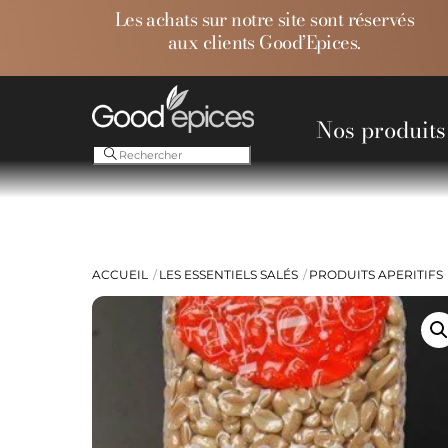
Skip
Les achats sur notre site sont réservés
to
aux clients Good’Epices.
content
Nos produits
Ess
ACCUEIL
LES ESSENTIELS SALÉS
PRODUITS APERITIFS