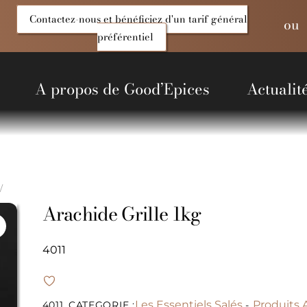
Contactez-nous et bénéficiez d'un tarif général
ou
préférentiel
A propos de Good’Epices
Actualit
entiels Salés
Produits du Monde
Alcools et liquides
Non alimentaire
Arachide Grille 1kg
4011
Les Essentiels Salés
Produits A
4011
CATEGORIE :
-