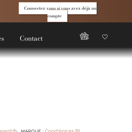
Connectez-vous si vous avez déjà un
compte
és
Contact
Favoris
Compte
Good
Epices
peritifs
Good'épices Bl
MARQUE :