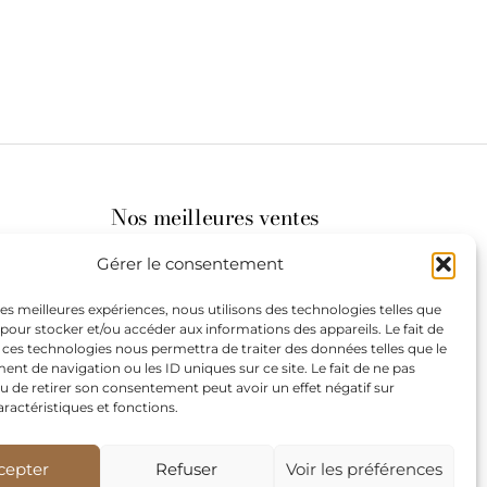
Nos meilleures ventes
Gérer le consentement
its
 les meilleures expériences, nous utilisons des technologies telles que
 pour stocker et/ou accéder aux informations des appareils. Le fait de
st à
 ces technologies nous permettra de traiter des données telles que le
t de navigation ou les ID uniques sur ce site. Le fait de ne pas
u de retirer son consentement peut avoir un effet négatif sur
aractéristiques et fonctions.
de
our les
cepter
Refuser
Voir les préférences
teurs.