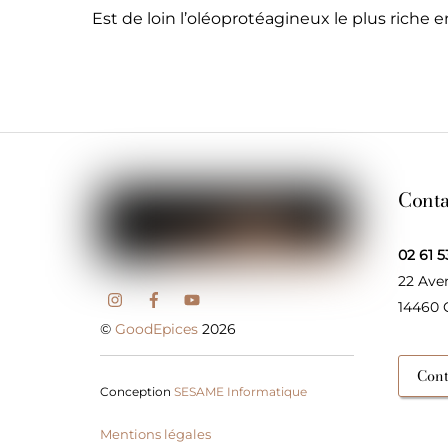
Est de loin l’oléoprotéagineux le plus riche 
Conta
02 61 5
22 Ave
14460
©
GoodEpices
2026
Cont
Conception
SESAME Informatique
Mentions légales