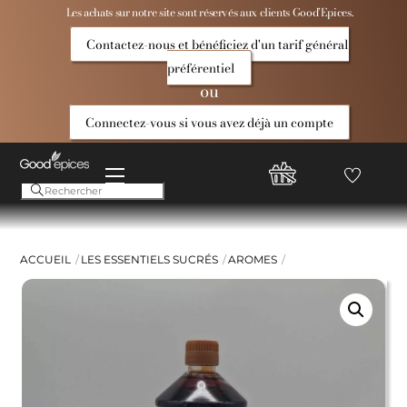
Skip
Les achats sur notre site sont réservés aux clients Good’Epices.
to
Contactez-nous et bénéficiez d'un tarif général
content
préférentiel
ou
Connectez-vous si vous avez déjà un compte
Menu
Favoris
Compte
Good
Epices
ACCUEIL
LES ESSENTIELS SUCRÉS
AROMES