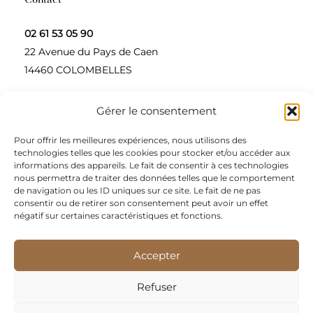
02 61 53 05 90
22 Avenue du Pays de Caen
14460 COLOMBELLES
Gérer le consentement
Contactez-nous
Pour offrir les meilleures expériences, nous utilisons des
A propos
technologies telles que les cookies pour stocker et/ou accéder aux
informations des appareils. Le fait de consentir à ces technologies
Une entreprise à taille humaine, concepteur et
nous permettra de traiter des données telles que le comportement
de navigation ou les ID uniques sur ce site. Le fait de ne pas
fournisseur de produits alimentaires et d’épices pour
consentir ou de retirer son consentement peut avoir un effet
les restaurateurs, dont le siège social est à Colombelles
négatif sur certaines caractéristiques et fonctions.
(Normandie).
Accepter
Nous sommes apporteurs d’idées, de solutions, et
répondons présents pour les demandes spécifiques des
Refuser
restaurateurs.