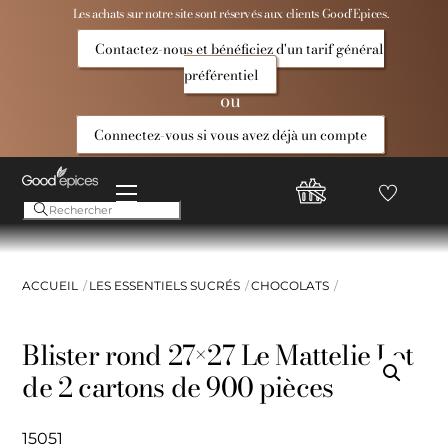
Skip
Les achats sur notre site sont réservés aux clients Good’Epices.
to
Contactez-nous et bénéficiez d'un tarif général
content
préférentiel
ou
Connectez-vous si vous avez déjà un compte
Menu
Favoris
Compte
Good
Epices
ACCUEIL
LES ESSENTIELS SUCRÉS
CHOCOLATS
Blister rond 27×27 Le Mattelie Lot
de 2 cartons de 900 pièces
15051