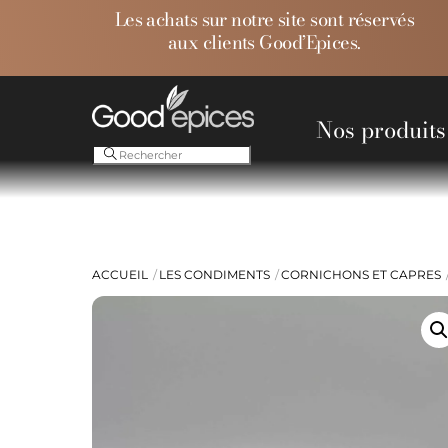
Skip
Les achats sur notre site sont réservés
to
aux clients Good’Epices.
content
Nos produits
Ess
ACCUEIL
LES CONDIMENTS
CORNICHONS ET CAPRES