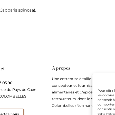
(Capparis spinosa).
ct
A propos
Une entreprise à taille humaine,
3 05 90
concepteur et fournisseur de produ
nue du Pays de Caen
Pour offrir
alimentaires et d’épices pour les
les cookies
 COLOMBELLES
restaurateurs, dont le siège social e
consentir à
comportemen
Colombelles (Normandie).
consentir o
actez-nous
certaines c