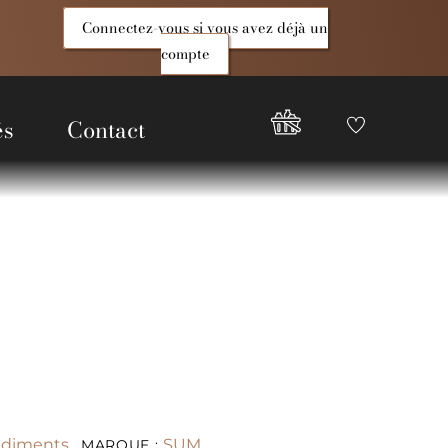
Connectez-vous si vous avez déjà un
compte
és
Contact
Favoris
Compte
Good
Epices
ndiments
SUM
MARQUE :