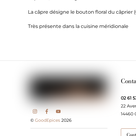
La câpre désigne le bouton floral du câprier 
Très présente dans la cuisine méridionale
Conta
02 61 5
22 Ave
14460
©
GoodEpices
2026
Cont