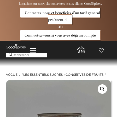
Skip
Les achats sur notre site sont réservés aux clients Good’Epices.
to
Contactez-nous et bénéficiez d'un tarif général
content
préférentiel
ou
Connectez-vous si vous avez déjà un compte
Menu
Favoris
Compte
Good
Epices
ACCUEIL
LES ESSENTIELS SUCRÉS
CONSERVES DE FRUITS