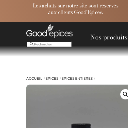
Skip
Les achats sur notre site sont réservés
to
aux clients Good’Epices.
content
Nos produits
Ess
ACCUEIL
EPICES
EPICES ENTIERES