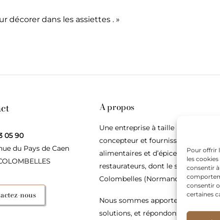
ur décorer dans les assiettes . »
ct
A propos
Une entreprise à taille humaine,
3 05 90
concepteur et fournisseur de produ
nue du Pays de Caen
Pour offrir
alimentaires et d’épices pour les
les cookies
 COLOMBELLES
restaurateurs, dont le siège social e
consentir à
comportemen
Colombelles (Normandie).
consentir o
actez-nous
certaines c
Nous sommes apporteurs d’idées, 
solutions, et répondons présents p