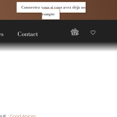
Connectez-vous si vous avez déjà un
compte
és
Contact
Favoris
Compte
Good
Epices
Good épices
UE :