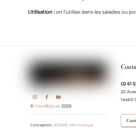
Utilisation :
on l’utilise dans les salades ou po
Conta
02 61 5
22 Ave
14460
©
GoodEpices
2026
Cont
Conception
SESAME Informatique