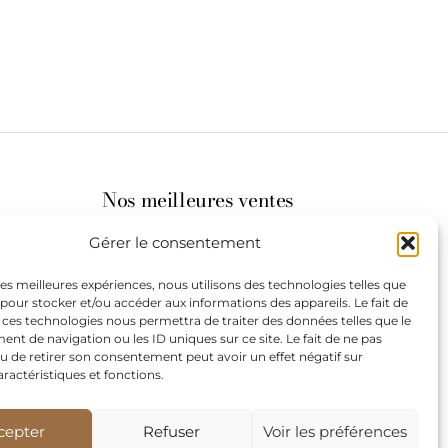
Nos meilleures ventes
Gérer le consentement
its
 les meilleures expériences, nous utilisons des technologies telles que
 pour stocker et/ou accéder aux informations des appareils. Le fait de
st à
 ces technologies nous permettra de traiter des données telles que le
t de navigation ou les ID uniques sur ce site. Le fait de ne pas
u de retirer son consentement peut avoir un effet négatif sur
aractéristiques et fonctions.
de
our les
cepter
Refuser
Voir les préférences
teurs.