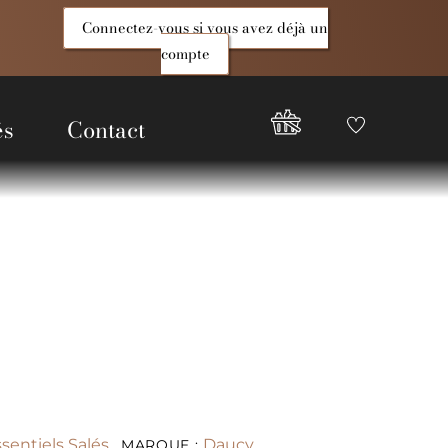
Connectez-vous si vous avez déjà un
compte
és
Contact
Favoris
Compte
Good
Epices
sentiels Salés
Daucy
MARQUE :