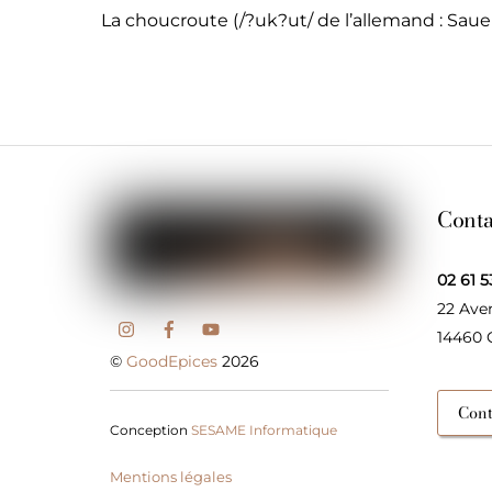
La choucroute
(/?uk?ut/ de l’allemand : Saue
Conta
02 61 5
22 Ave
14460
©
GoodEpices
2026
Cont
Conception
SESAME Informatique
Mentions légales