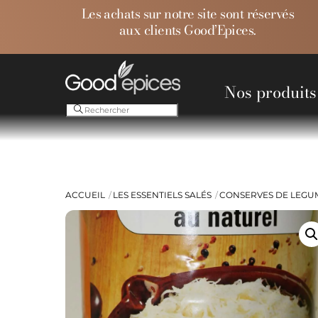
Skip
Les achats sur notre site sont réservés
to
aux clients Good’Epices.
content
Nos produits
Ess
ACCUEIL
LES ESSENTIELS SALÉS
CONSERVES DE LEGU