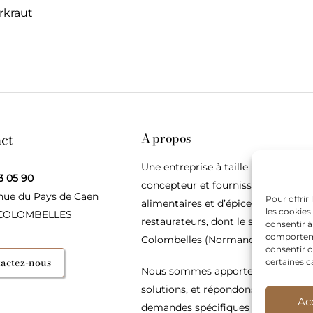
rkraut
ct
A propos
Une entreprise à taille humaine,
3 05 90
concepteur et fournisseur de produ
nue du Pays de Caen
Pour offrir
alimentaires et d’épices pour les
les cookies
 COLOMBELLES
restaurateurs, dont le siège social e
consentir à
comportemen
Colombelles (Normandie).
consentir o
actez-nous
certaines c
Nous sommes apporteurs d’idées, 
solutions, et répondons présents p
Ac
demandes spécifiques des restaura