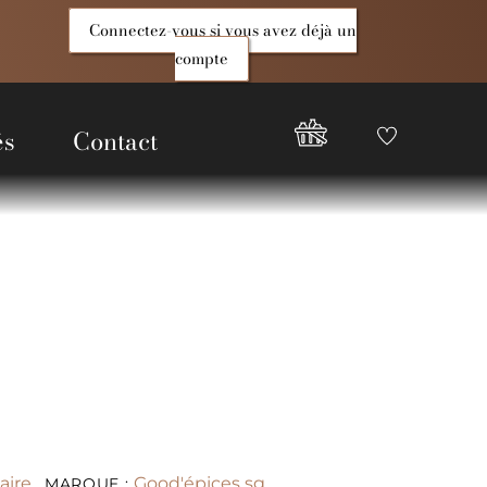
Connectez-vous si vous avez déjà un
compte
és
Contact
Favoris
Compte
Good
Epices
aire
Good'épices sg
MARQUE :