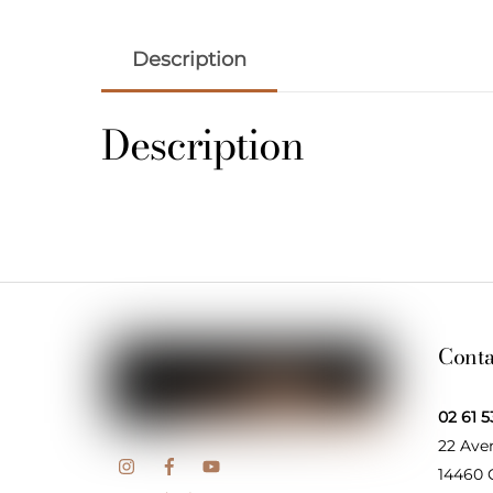
Description
Description
Conta
02 61 5
22 Ave
14460