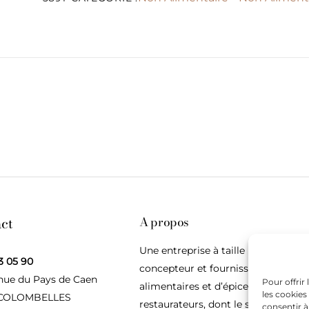
ct
A propos
Une entreprise à taille humaine,
3 05 90
concepteur et fournisseur de produ
nue du Pays de Caen
Pour offrir
alimentaires et d’épices pour les
les cookies
 COLOMBELLES
restaurateurs, dont le siège social e
consentir à