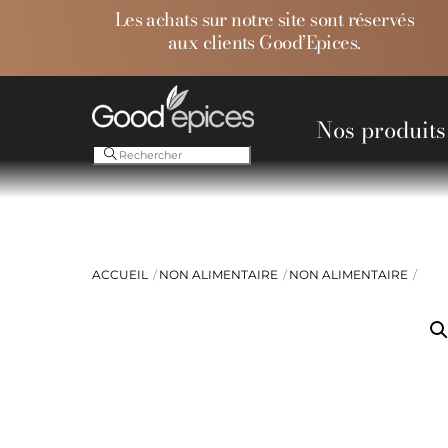
Skip
Les achats sur notre site sont réservés
to
aux clients Good’Epices.
content
Nos produits
Ess
ACCUEIL
NON ALIMENTAIRE
NON ALIMENTAIRE