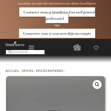
Skip
Les achats sur notre site sont réservés aux clients Good’Epices.
to
Contactez-nous et bénéficiez d'un tarif général
content
préférentiel
ou
Connectez-vous si vous avez déjà un compte
Menu
Favoris
Compte
Good
Epices
ACCUEIL
EPICES
EPICES ENTIERES