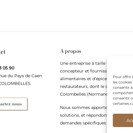
ct
A propos
Une entreprise à taille humaine,
3 05 90
concepteur et fournisseur de produ
nue du Pays de Caen
Pour offrir
alimentaires et d’épices pour les
les cookies
 COLOMBELLES
restaurateurs, dont le siège social e
consentir à
comportemen
Colombelles (Normandie).
consentir o
actez-nous
certaines c
Nous sommes apporteurs d’idées, 
solutions, et répondons présents p
Ac
demandes spécifiques des restaura