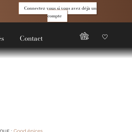
Connectez-vous si vous avez déjà un
compte
és
Contact
Favoris
Compte
Good
Epices
Good épices
QUE :