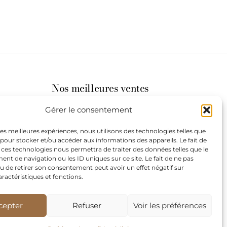
Nos meilleures ventes
Gérer le consentement
its
 les meilleures expériences, nous utilisons des technologies telles que
 pour stocker et/ou accéder aux informations des appareils. Le fait de
st à
 ces technologies nous permettra de traiter des données telles que le
t de navigation ou les ID uniques sur ce site. Le fait de ne pas
u de retirer son consentement peut avoir un effet négatif sur
aractéristiques et fonctions.
de
our les
cepter
Refuser
Voir les préférences
teurs.