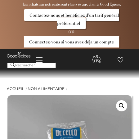
Skip
Les achats sur notre site sont réservés aux clients Good’Epices.
to
Contactez-nous et bénéficiez d'un tarif général
content
préférentiel
ou
Connectez-vous si vous avez déjà un compte
Menu
Favoris
Compte
Good
Epices
ACCUEIL
NON ALIMENTAIRE