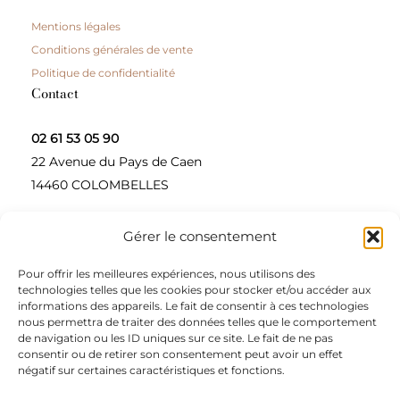
Mentions légales
Conditions générales de vente
Politique de confidentialité
Contact
02 61 53 05 90
22 Avenue du Pays de Caen
14460 COLOMBELLES
Gérer le consentement
Contactez-nous
Pour offrir les meilleures expériences, nous utilisons des
A propos
technologies telles que les cookies pour stocker et/ou accéder aux
informations des appareils. Le fait de consentir à ces technologies
Une entreprise à taille humaine, concepteur et
nous permettra de traiter des données telles que le comportement
de navigation ou les ID uniques sur ce site. Le fait de ne pas
fournisseur de produits alimentaires et d’épices pour
consentir ou de retirer son consentement peut avoir un effet
les restaurateurs, dont le siège social est à Colombelles
négatif sur certaines caractéristiques et fonctions.
(Normandie).