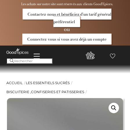
Skip
Les achats sur notre site sont réservés aux clients Good’Epices.
to
Contactez-nous et bénéficiez d'un tarif général
content
préférentiel
ou
Connectez-vous si vous avez déjà un compte
Menu
Favoris
Compte
Good
Epices
ACCUEIL
LES ESSENTIELS SUCRÉS
BISCUITERIE ,CONFISERIES ET PATISSERIES