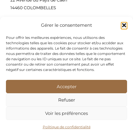
14460 COLOMBELLES
Gérer le consentement
Contactez-nous
Pour offrir les meilleures expériences, nous utilisons des
A propos
technologies telles que les cookies pour stocker et/ou accéder aux
informations des appareils. Le fait de consentir à ces technologies
Une entreprise à taille humaine, concepteur et
nous permettra de traiter des données telles que le comportement
de navigation ou les ID uniques sur ce site. Le fait de ne pas
fournisseur de produits alimentaires et d’épices pour
consentir ou de retirer son consentement peut avoir un effet
les restaurateurs, dont le siège social est à Colombelles
négatif sur certaines caractéristiques et fonctions.
(Normandie).
Accepter
Nous sommes apporteurs d’idées, de solutions, et
répondons présents pour les demandes spécifiques des
Refuser
restaurateurs.
Voir les préférences
Nos meilleures ventes
Politique de confidentialité