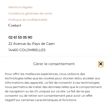
Mentions légales
Conditions générales de vente
Politique de confidentialité
Contact
02 61 53 05 90
22 Avenue du Pays de Caen
14460 COLOMBELLES
Gérer le consentement
Contactez-nous
Pour offrir les meilleures expériences, nous utilisons des
A propos
technologies telles que les cookies pour stocker et/ou accéder aux
informations des appareils. Le fait de consentir à ces technologies
Une entreprise à taille humaine, concepteur et
nous permettra de traiter des données telles que le comportement
de navigation ou les ID uniques sur ce site. Le fait de ne pas
fournisseur de produits alimentaires et d’épices pour
consentir ou de retirer son consentement peut avoir un effet
les restaurateurs, dont le siège social est à Colombelles
négatif sur certaines caractéristiques et fonctions.
(Normandie).