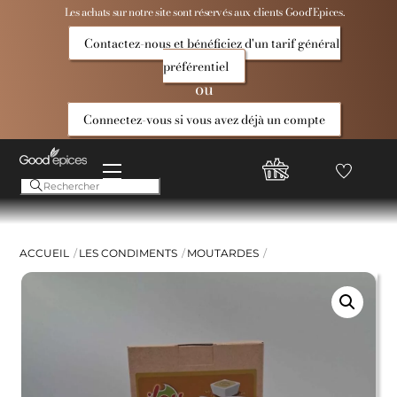
Skip
Les achats sur notre site sont réservés aux clients Good’Epices.
to
Contactez-nous et bénéficiez d'un tarif général
content
préférentiel
ou
Connectez-vous si vous avez déjà un compte
Menu
Favoris
Compte
Good
Epices
ACCUEIL
LES CONDIMENTS
MOUTARDES