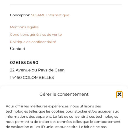
Conception
SESAME Informatique
Mentions légales
Conditions générales de vente
Politique de confidentialité
Contact
02 61 53 05 90
22 Avenue du Pays de Caen
14460 COLOMBELLES
Gérer le consentement
Contactez-nous
Pour offrir les meilleures expériences, nous utilisons des
A propos
technologies telles que les cookies pour stocker et/ou accéder aux
informations des appareils. Le fait de consentir à ces technologies
Une entreprise à taille humaine, concepteur et
nous permettra de traiter des données telles que le comportement
de navigation ou les ID uniques sur ce site. Le fait de ne pas