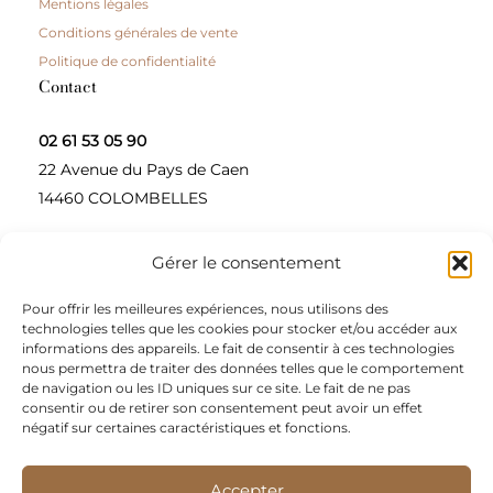
Mentions légales
Conditions générales de vente
Politique de confidentialité
Contact
02 61 53 05 90
22 Avenue du Pays de Caen
14460 COLOMBELLES
Gérer le consentement
Contactez-nous
Pour offrir les meilleures expériences, nous utilisons des
A propos
technologies telles que les cookies pour stocker et/ou accéder aux
informations des appareils. Le fait de consentir à ces technologies
Une entreprise à taille humaine, concepteur et
nous permettra de traiter des données telles que le comportement
de navigation ou les ID uniques sur ce site. Le fait de ne pas
fournisseur de produits alimentaires et d’épices pour
consentir ou de retirer son consentement peut avoir un effet
les restaurateurs, dont le siège social est à Colombelles
négatif sur certaines caractéristiques et fonctions.
(Normandie).
Accepter