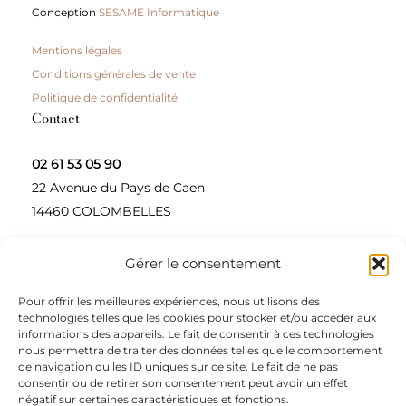
Conception
SESAME Informatique
Mentions légales
Conditions générales de vente
Politique de confidentialité
Contact
02 61 53 05 90
22 Avenue du Pays de Caen
14460 COLOMBELLES
Gérer le consentement
Contactez-nous
Pour offrir les meilleures expériences, nous utilisons des
A propos
technologies telles que les cookies pour stocker et/ou accéder aux
informations des appareils. Le fait de consentir à ces technologies
Une entreprise à taille humaine, concepteur et
nous permettra de traiter des données telles que le comportement
de navigation ou les ID uniques sur ce site. Le fait de ne pas
fournisseur de produits alimentaires et d’épices pour
consentir ou de retirer son consentement peut avoir un effet
les restaurateurs, dont le siège social est à Colombelles
négatif sur certaines caractéristiques et fonctions.