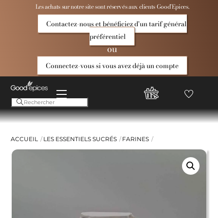
Skip
Les achats sur notre site sont réservés aux clients Good’Epices.
to
Contactez-nous et bénéficiez d'un tarif général
content
préférentiel
ou
Connectez-vous si vous avez déjà un compte
Menu
Favoris
Compte
Good
Epices
ACCUEIL
LES ESSENTIELS SUCRÉS
FARINES