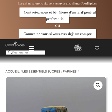
Skip
Les achats sur notre site sont réservés aux clients Good’Epices.
to
Contactez-nous et bénéficiez d'un tarif général
content
préférentiel
ou
Connectez-vous si vous avez déjà un compte
Menu
Favoris
Compte
Good
Epices
ACCUEIL
LES ESSENTIELS SUCRÉS
FARINES