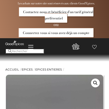
Skip
Les achats sur notre site sont réservés aux clients Good’Epices.
to
Contactez-nous et bénéficiez d'un tarif général
content
préférentiel
ou
Connectez-vous si vous avez déjà un compte
Menu
Favoris
Compte
Good
Epices
ACCUEIL
EPICES
EPICES ENTIERES