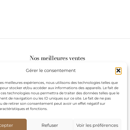
Nos meilleures ventes
Gérer le consentement
its
 les meilleures expériences, nous utilisons des technologies telles que
 pour stocker et/ou accéder aux informations des appareils. Le fait de
st à
 ces technologies nous permettra de traiter des données telles que le
t de navigation ou les ID uniques sur ce site. Le fait de ne pas
u de retirer son consentement peut avoir un effet négatif sur
aractéristiques et fonctions.
de
our les
cepter
Refuser
Voir les préférences
teurs.