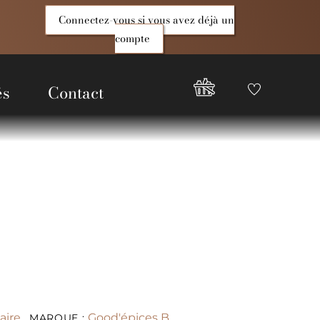
Connectez-vous si vous avez déjà un
compte
és
Contact
Favoris
Compte
Good
Epices
aire
Good'épices B
MARQUE :