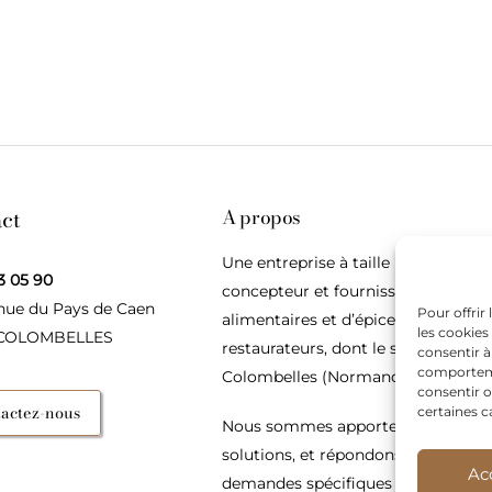
ct
A propos
Une entreprise à taille humaine,
3 05 90
concepteur et fournisseur de produ
nue du Pays de Caen
Pour offrir
alimentaires et d’épices pour les
les cookies
 COLOMBELLES
restaurateurs, dont le siège social e
consentir à
comportemen
Colombelles (Normandie).
consentir o
actez-nous
certaines c
Nous sommes apporteurs d’idées, 
solutions, et répondons présents p
Ac
demandes spécifiques des restaura