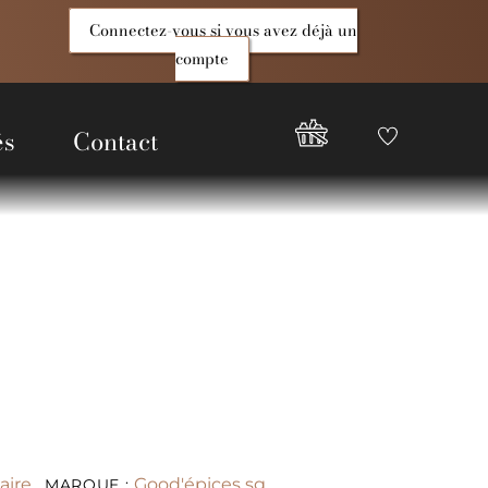
Connectez-vous si vous avez déjà un
compte
és
Contact
Favoris
Compte
Good
Epices
aire
Good'épices sg
MARQUE :