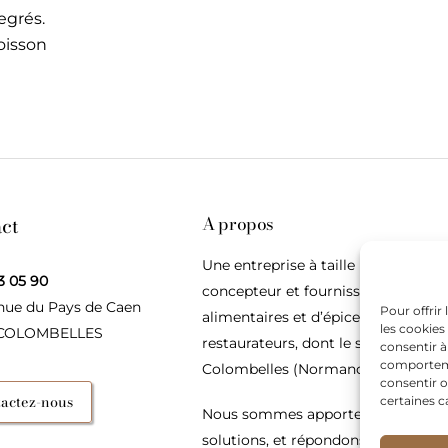
egrés.
oisson
ct
A propos
Une entreprise à taille humaine,
3 05 90
concepteur et fournisseur de produ
nue du Pays de Caen
Pour offrir
alimentaires et d’épices pour les
les cookies
 COLOMBELLES
restaurateurs, dont le siège social e
consentir à
comportemen
Colombelles (Normandie).
consentir o
actez-nous
certaines c
Nous sommes apporteurs d’idées, 
solutions, et répondons présents p