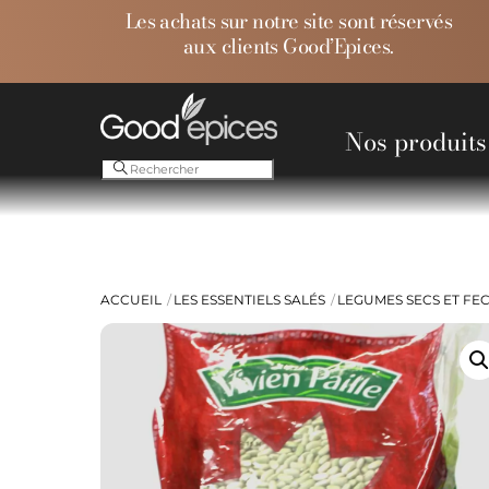
Skip
Les achats sur notre site sont réservés
to
aux clients Good’Epices.
content
Nos produits
Ess
ACCUEIL
LES ESSENTIELS SALÉS
LEGUMES SECS ET FE