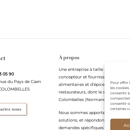
ct
A propos
Une entreprise à taille humaine,
3 05 90
concepteur et fournisseur de produ
nue du Pays de Caen
Pour offrir
alimentaires et d’épices pour les
les cookies
 COLOMBELLES
restaurateurs, dont le siège social e
consentir à
comportemen
Colombelles (Normandie).
consentir o
actez-nous
certaines c
Nous sommes apporteurs d’idées, 
solutions, et répondons présents p
Ac
demandes spécifiques des restaura