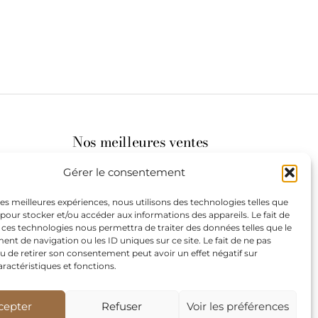
Nos meilleures ventes
Gérer le consentement
its
 les meilleures expériences, nous utilisons des technologies telles que
 pour stocker et/ou accéder aux informations des appareils. Le fait de
st à
 ces technologies nous permettra de traiter des données telles que le
t de navigation ou les ID uniques sur ce site. Le fait de ne pas
u de retirer son consentement peut avoir un effet négatif sur
aractéristiques et fonctions.
de
our les
cepter
Refuser
Voir les préférences
teurs.