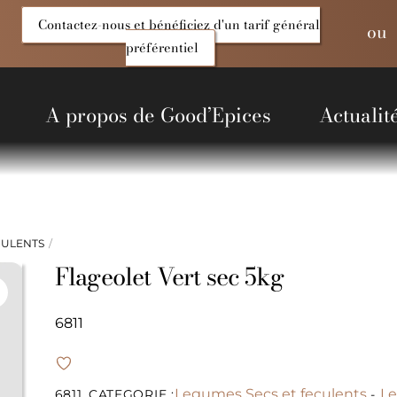
Contactez-nous et bénéficiez d'un tarif général
ou
préférentiel
A propos de Good’Epices
Actualit
entiels Salés
Produits du Monde
Alcools et liquides
Non alimentaire
CULENTS
Flageolet Vert sec 5kg
6811
Legumes Secs et feculents
Le
6811
CATEGORIE :
-