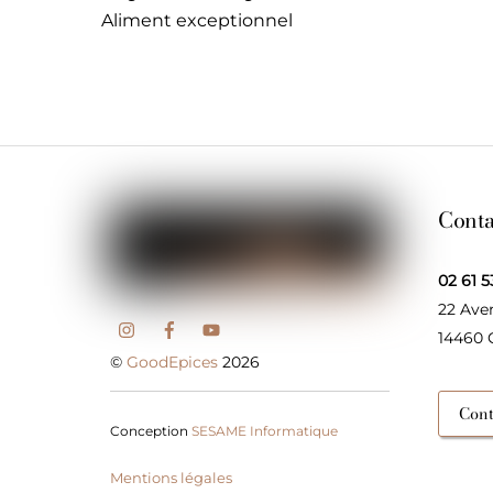
Aliment exceptionnel
Conta
02 61 5
22 Ave
14460
©
GoodEpices
2026
Cont
Conception
SESAME Informatique
Mentions légales