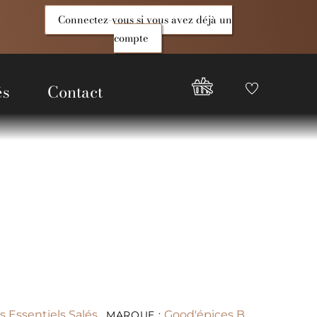
Connectez-vous si vous avez déjà un
compte
és
Contact
Favoris
Compte
Good
Epices
s Essentiels Salés
Good'épices B
MARQUE :