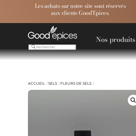
Skip
Les achats sur notre site sont réservés
to
aux clients Good’Epices.
content
Nos produits
Ess
ACCUEIL
SELS
FLEURS DE SELS