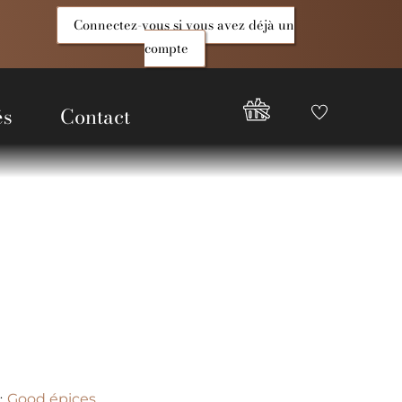
Connectez-vous si vous avez déjà un
compte
és
Contact
Favoris
Compte
Good
Epices
Good épices
: