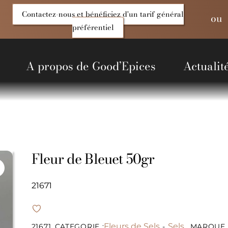
Contactez-nous et bénéficiez d'un tarif général
ou
préférentiel
A propos de Good’Epices
Actualit
entiels Salés
Produits du Monde
Alcools et liquides
Non alimentaire
Fleur de Bleuet 50gr
21671
Fleurs de Sels
Sels
21671
CATEGORIE :
-
MARQUE 