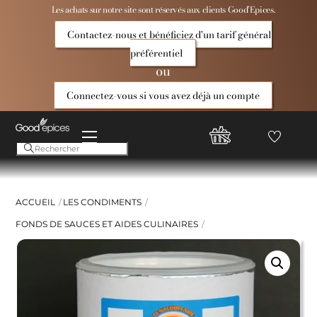
Skip
Les achats sur notre site sont réservés aux clients Good’Epices.
to
Contactez-nous et bénéficiez d'un tarif général
content
préférentiel
ou
Connectez-vous si vous avez déjà un compte
Menu
Favoris
Compte
Good
Epices
ACCUEIL
LES CONDIMENTS
FONDS DE SAUCES ET AIDES CULINAIRES