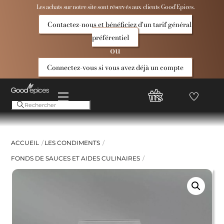
Skip
Les achats sur notre site sont réservés aux clients Good’Epices.
to
Contactez-nous et bénéficiez d'un tarif général
content
préférentiel
ou
Connectez-vous si vous avez déjà un compte
Menu
Favoris
Compte
Good
Epices
ACCUEIL
LES CONDIMENTS
FONDS DE SAUCES ET AIDES CULINAIRES