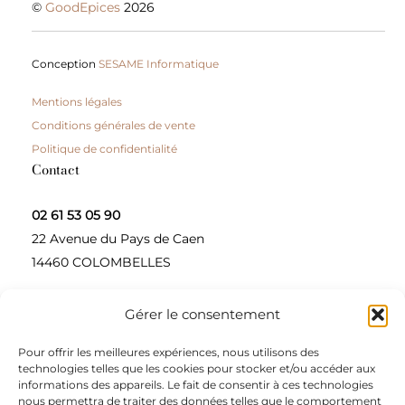
©
GoodEpices
2026
Conception
SESAME Informatique
Mentions légales
Conditions générales de vente
Politique de confidentialité
Contact
02 61 53 05 90
22 Avenue du Pays de Caen
14460 COLOMBELLES
Gérer le consentement
Contactez-nous
Pour offrir les meilleures expériences, nous utilisons des
A propos
technologies telles que les cookies pour stocker et/ou accéder aux
informations des appareils. Le fait de consentir à ces technologies
Une entreprise à taille humaine, concepteur et
nous permettra de traiter des données telles que le comportement