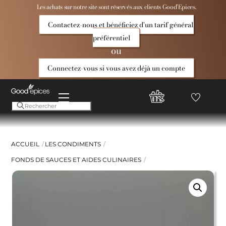
Skip
Les achats sur notre site sont réservés aux clients Good’Epices.
to
Contactez-nous et bénéficiez d'un tarif général
content
préférentiel
ou
Connectez-vous si vous avez déjà un compte
Menu
Favoris
Compte
Good
Epices
ACCUEIL
LES CONDIMENTS
FONDS DE SAUCES ET AIDES CULINAIRES