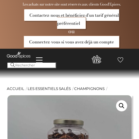
Skip
Les achats sur notre site sont réservés aux clients Good’Epices.
to
Contactez-nous et bénéficiez d'un tarif général
content
préférentiel
ou
Connectez-vous si vous avez déjà un compte
Menu
Favoris
Compte
Good
Epices
ACCUEIL
LES ESSENTIELS SALÉS
CHAMPIGNONS