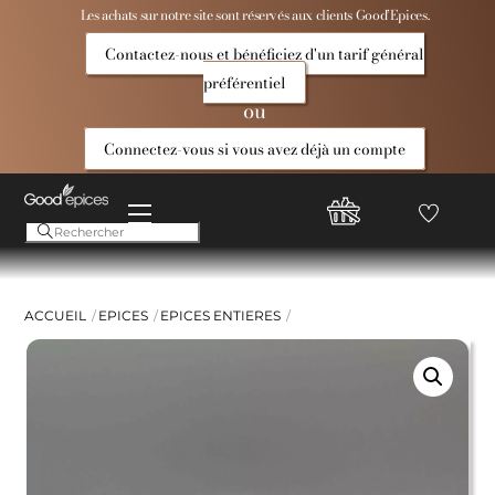
Skip
Les achats sur notre site sont réservés aux clients Good’Epices.
to
Contactez-nous et bénéficiez d'un tarif général
content
préférentiel
ou
Connectez-vous si vous avez déjà un compte
Menu
Favoris
Compte
Good
Epices
ACCUEIL
EPICES
EPICES ENTIERES