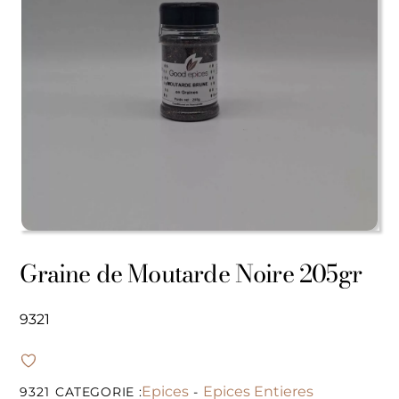
Graine de Moutarde Noire 205gr
9321
Epices
Epices Entieres
9321
CATEGORIE :
-