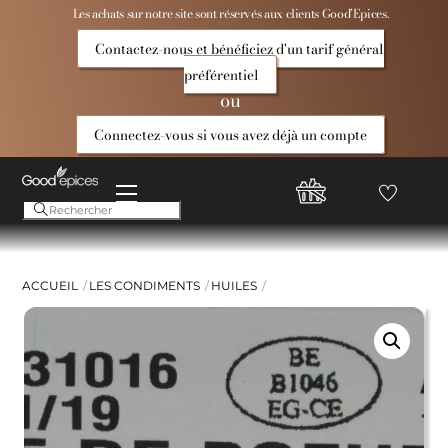
Skip
Les achats sur notre site sont réservés aux clients Good’Epices.
to
Contactez-nous et bénéficiez d'un tarif général
content
préférentiel
ou
Connectez-vous si vous avez déjà un compte
Menu
Favoris
Compte
Good
Epices
ACCUEIL
LES CONDIMENTS
HUILES