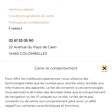
Mentions légales
Conditions générales de vente
Politique de confidentialité
Contact
02 61 53 05 90
22 Avenue du Pays de Caen
14460 COLOMBELLES
Gérer le consentement
Contactez-nous
Pour offrir les meilleures expériences, nous utilisons des
A propos
technologies telles que les cookies pour stocker et/ou accéder aux
informations des appareils. Le fait de consentir à ces technologies
Une entreprise à taille humaine, concepteur et
nous permettra de traiter des données telles que le comportement
de navigation ou les ID uniques sur ce site. Le fait de ne pas
fournisseur de produits alimentaires et d’épices pour
consentir ou de retirer son consentement peut avoir un effet
les restaurateurs, dont le siège social est à Colombelles
négatif sur certaines caractéristiques et fonctions.
(Normandie).