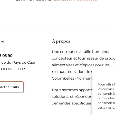
ct
A propos
Une entreprise à taille humaine,
3 05 90
concepteur et fournisseur de produ
nue du Pays de Caen
alimentaires et d’épices pour les
 COLOMBELLES
restaurateurs, dont le siège social e
Colombelles (Normandie).
Pour offrir
actez-nous
les cookies
Nous sommes apporteurs d’idées, 
consentir à
solutions, et répondons présents p
comportemen
demandes spécifiques des restaura
consentir o
certaines c