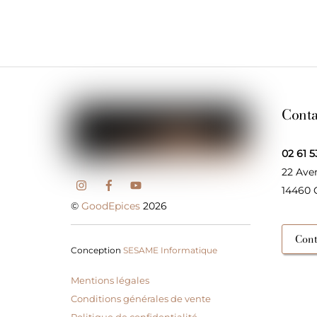
Conta
02 61 5
22 Ave
14460
©
GoodEpices
2026
Cont
Conception
SESAME Informatique
Mentions légales
Conditions générales de vente
Politique de confidentialité