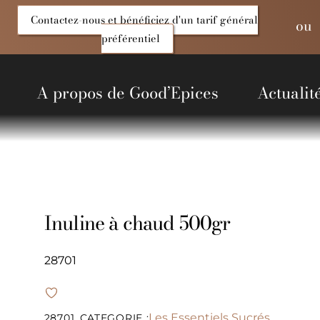
Contactez-nous et bénéficiez d'un tarif général
ou
préférentiel
A propos de Good’Epices
Actualit
entiels Salés
Produits du Monde
Alcools et liquides
Non alimentaire
Inuline à chaud 500gr
28701
Les Essentiels Sucrés
28701
CATEGORIE :