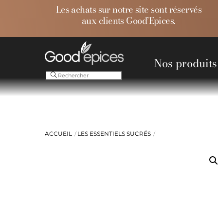
Skip
Les achats sur notre site sont réservés
to
aux clients Good’Epices.
content
Nos produits
Ess
ACCUEIL
LES ESSENTIELS SUCRÉS