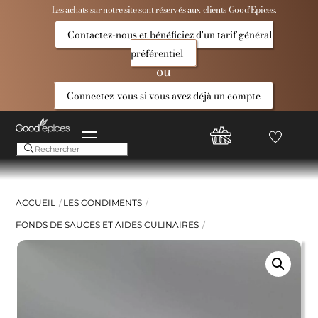
Skip
Les achats sur notre site sont réservés aux clients Good’Epices.
to
Contactez-nous et bénéficiez d'un tarif général
content
préférentiel
ou
Connectez-vous si vous avez déjà un compte
Menu
Favoris
Compte
Good
Epices
ACCUEIL
LES CONDIMENTS
FONDS DE SAUCES ET AIDES CULINAIRES