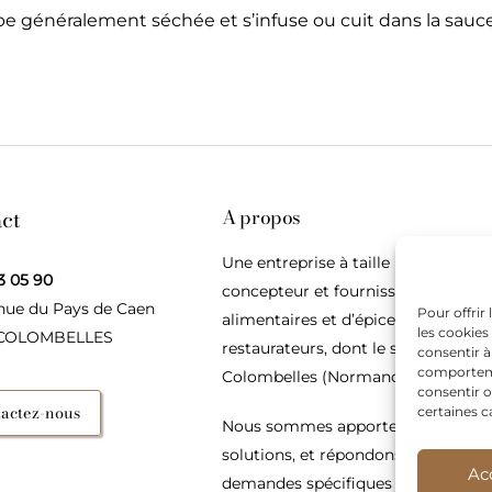
ope généralement séchée et s’infuse ou cuit dans la sauc
ct
A propos
Une entreprise à taille humaine,
3 05 90
concepteur et fournisseur de produ
nue du Pays de Caen
Pour offrir
alimentaires et d’épices pour les
les cookies
 COLOMBELLES
restaurateurs, dont le siège social e
consentir à
comportemen
Colombelles (Normandie).
consentir o
actez-nous
certaines c
Nous sommes apporteurs d’idées, 
solutions, et répondons présents p
Ac
demandes spécifiques des restaura