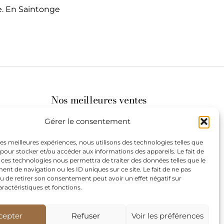
e. En Saintonge
Nos meilleures ventes
Gérer le consentement
its
 les meilleures expériences, nous utilisons des technologies telles que
 pour stocker et/ou accéder aux informations des appareils. Le fait de
st à
 ces technologies nous permettra de traiter des données telles que le
t de navigation ou les ID uniques sur ce site. Le fait de ne pas
u de retirer son consentement peut avoir un effet négatif sur
aractéristiques et fonctions.
de
our les
cepter
Refuser
Voir les préférences
teurs.