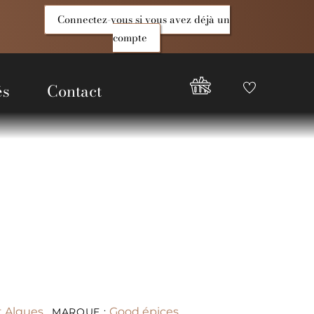
Connectez-vous si vous avez déjà un
compte
és
Contact
Favoris
Compte
Good
Epices
t Algues
Good épices
MARQUE :