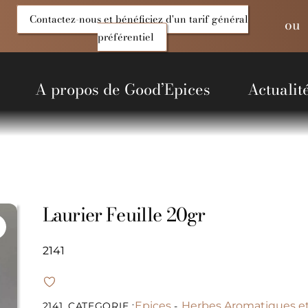
Contactez-nous et bénéficiez d'un tarif général
ou
préférentiel
A propos de Good’Epices
Actualit
entiels Salés
Produits du Monde
Alcools et liquides
Non alimentaire
Laurier Feuille 20gr
2141
Epices
Herbes Aromatiques e
2141
CATEGORIE :
-