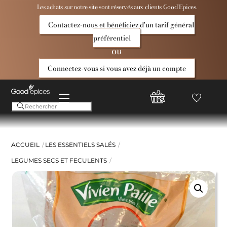
Skip
Les achats sur notre site sont réservés aux clients Good’Epices.
to
Contactez-nous et bénéficiez d'un tarif général
content
préférentiel
ou
Connectez-vous si vous avez déjà un compte
Menu
Favoris
Compte
Good
Epices
ACCUEIL
LES ESSENTIELS SALÉS
LEGUMES SECS ET FECULENTS