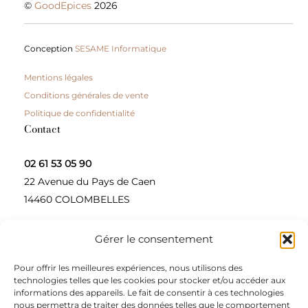
©
GoodEpices
2026
Conception
SESAME Informatique
Mentions légales
Conditions générales de vente
Politique de confidentialité
Contact
02 61 53 05 90
22 Avenue du Pays de Caen
14460 COLOMBELLES
Gérer le consentement
Contactez-nous
Pour offrir les meilleures expériences, nous utilisons des
A propos
technologies telles que les cookies pour stocker et/ou accéder aux
informations des appareils. Le fait de consentir à ces technologies
Une entreprise à taille humaine, concepteur et
nous permettra de traiter des données telles que le comportement