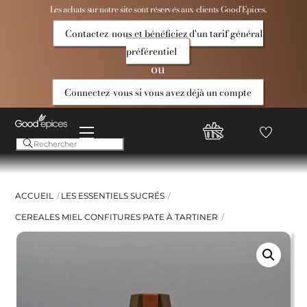
Skip
Les achats sur notre site sont réservés aux clients Good’Epices.
to
Contactez-nous et bénéficiez d'un tarif général
content
préférentiel
ou
Connectez-vous si vous avez déjà un compte
Menu
Favoris
Compte
Good
Epices
ACCUEIL
LES ESSENTIELS SUCRÉS
CEREALES MIEL CONFITURES PATE À TARTINER