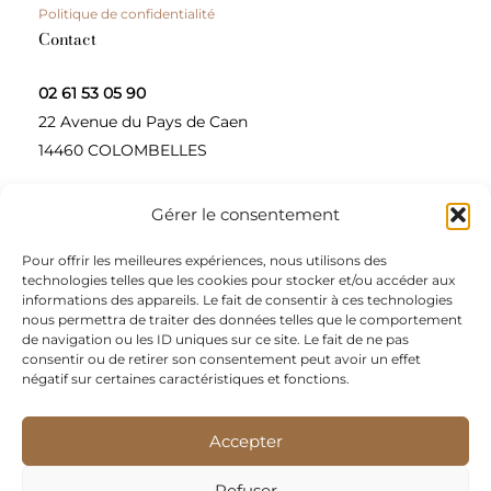
Politique de confidentialité
Contact
02 61 53 05 90
22 Avenue du Pays de Caen
14460 COLOMBELLES
Gérer le consentement
Contactez-nous
Pour offrir les meilleures expériences, nous utilisons des
A propos
technologies telles que les cookies pour stocker et/ou accéder aux
informations des appareils. Le fait de consentir à ces technologies
Une entreprise à taille humaine, concepteur et
nous permettra de traiter des données telles que le comportement
de navigation ou les ID uniques sur ce site. Le fait de ne pas
fournisseur de produits alimentaires et d’épices pour
consentir ou de retirer son consentement peut avoir un effet
les restaurateurs, dont le siège social est à Colombelles
négatif sur certaines caractéristiques et fonctions.
(Normandie).
Accepter
Nous sommes apporteurs d’idées, de solutions, et
répondons présents pour les demandes spécifiques des
Refuser