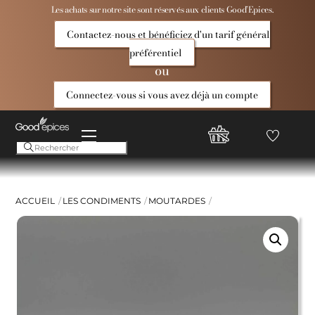
Skip
Les achats sur notre site sont réservés aux clients Good’Epices.
to
Contactez-nous et bénéficiez d'un tarif général
content
préférentiel
ou
Connectez-vous si vous avez déjà un compte
Menu
Favoris
Compte
Good
Epices
ACCUEIL
LES CONDIMENTS
MOUTARDES