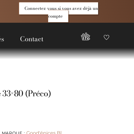
Connectez-vous si vous avez déjà un
compte
és
Contact
Favoris
Compte
Good
Epices
 33×80 (Préco)
Good'épices Bl
MARQUE :