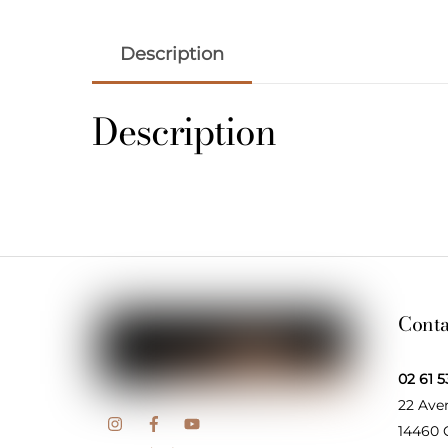
Description
Description
Conta
02 61 5
22 Ave
14460