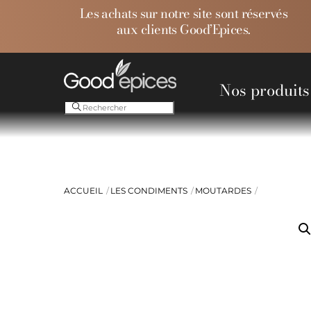
Skip
Les achats sur notre site sont réservés
to
aux clients Good’Epices.
content
Nos produits
Ess
ACCUEIL
LES CONDIMENTS
MOUTARDES