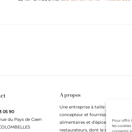
ct
A propos
Une entreprise à taille humaine,
3 05 90
concepteur et fournisseur de produ
nue du Pays de Caen
Pour offrir
alimentaires et d’épices pour les
les cookies
 COLOMBELLES
restaurateurs, dont le siège social e
consentir à