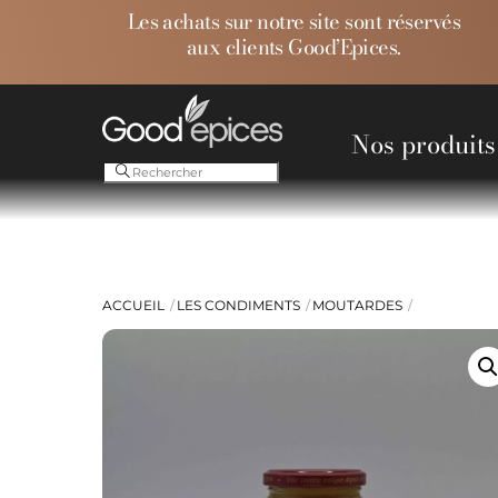
Skip
Les achats sur notre site sont réservés
to
aux clients Good’Epices.
content
Nos produits
Ess
ACCUEIL
LES CONDIMENTS
MOUTARDES