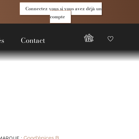
Connectez-vous si vous avez déjà un
compte
és
Contact
Favoris
Compte
Good
Epices
Good'épices B
MARQUE :