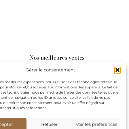
Nos meilleures ventes
Gérer le consentement
its
 les meilleures expériences, nous utilisons des technologies telles que
 pour stocker et/ou accéder aux informations des appareils. Le fait de
st à
 ces technologies nous permettra de traiter des données telles que le
t de navigation ou les ID uniques sur ce site. Le fait de ne pas
u de retirer son consentement peut avoir un effet négatif sur
aractéristiques et fonctions.
de
our les
cepter
Refuser
Voir les préférences
teurs.