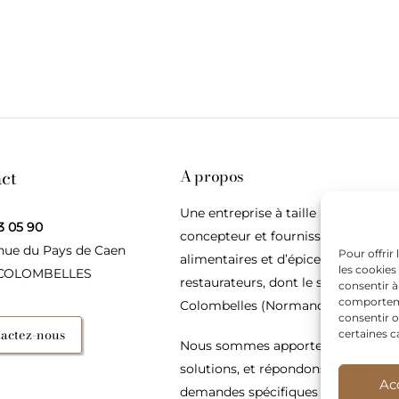
ct
A propos
Une entreprise à taille humaine,
3 05 90
concepteur et fournisseur de produ
nue du Pays de Caen
Pour offrir
alimentaires et d’épices pour les
les cookies
 COLOMBELLES
restaurateurs, dont le siège social e
consentir à
comportemen
Colombelles (Normandie).
consentir o
actez-nous
certaines c
Nous sommes apporteurs d’idées, 
solutions, et répondons présents p
Ac
demandes spécifiques des restaura