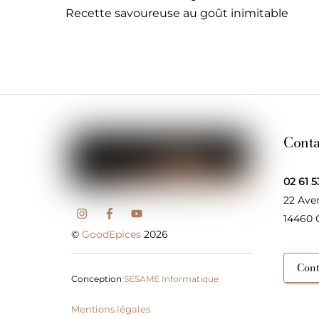
Recette savoureuse au goût inimitable
Conta
02 61 5
22 Ave
14460
©
GoodEpices
2026
Cont
Conception
SESAME Informatique
Mentions légales