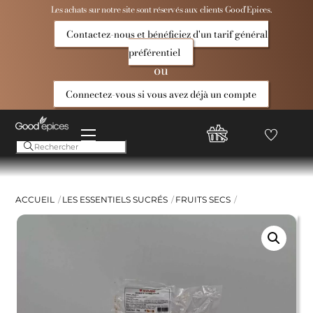
Skip
Les achats sur notre site sont réservés aux clients Good’Epices.
to
Contactez-nous et bénéficiez d'un tarif général
content
préférentiel
ou
Connectez-vous si vous avez déjà un compte
Menu
Favoris
Compte
Good
Epices
ACCUEIL
LES ESSENTIELS SUCRÉS
FRUITS SECS