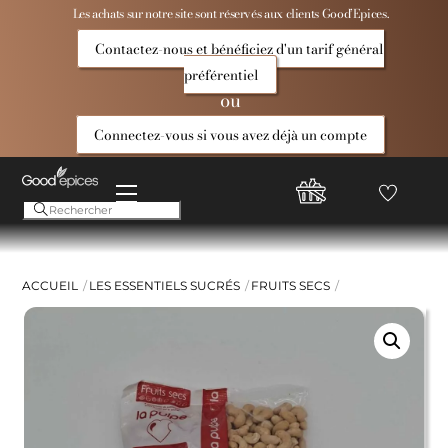
Skip
Les achats sur notre site sont réservés aux clients Good’Epices.
to
Contactez-nous et bénéficiez d'un tarif général
content
préférentiel
ou
Connectez-vous si vous avez déjà un compte
Menu
Favoris
Compte
Good
Epices
ACCUEIL
LES ESSENTIELS SUCRÉS
FRUITS SECS