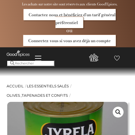
Skip
Les achats sur notre site sont réservés aux clients Good’Epices.
to
Contactez-nous et bénéficiez d'un tarif général
content
préférentiel
ou
Connectez-vous si vous avez déjà un compte
Menu
Favoris
Compte
Good
Epices
ACCUEIL
LES ESSENTIELS SALÉS
OLIVES ,TAPENADES ET CONFITS