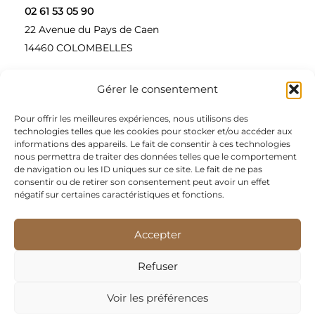
02 61 53 05 90
22 Avenue du Pays de Caen
14460 COLOMBELLES
Gérer le consentement
Contactez-nous
Pour offrir les meilleures expériences, nous utilisons des
A propos
technologies telles que les cookies pour stocker et/ou accéder aux
informations des appareils. Le fait de consentir à ces technologies
Une entreprise à taille humaine, concepteur et
nous permettra de traiter des données telles que le comportement
de navigation ou les ID uniques sur ce site. Le fait de ne pas
fournisseur de produits alimentaires et d’épices pour
consentir ou de retirer son consentement peut avoir un effet
les restaurateurs, dont le siège social est à Colombelles
négatif sur certaines caractéristiques et fonctions.
(Normandie).
Accepter
Nous sommes apporteurs d’idées, de solutions, et
répondons présents pour les demandes spécifiques des
Refuser
restaurateurs.
Voir les préférences