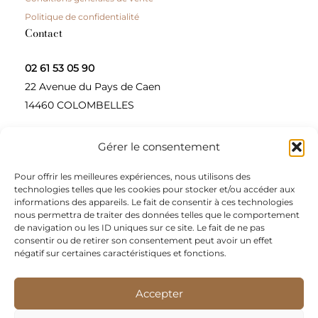
Politique de confidentialité
Contact
02 61 53 05 90
22 Avenue du Pays de Caen
14460 COLOMBELLES
Gérer le consentement
Contactez-nous
Pour offrir les meilleures expériences, nous utilisons des
A propos
technologies telles que les cookies pour stocker et/ou accéder aux
informations des appareils. Le fait de consentir à ces technologies
Une entreprise à taille humaine, concepteur et
nous permettra de traiter des données telles que le comportement
de navigation ou les ID uniques sur ce site. Le fait de ne pas
fournisseur de produits alimentaires et d’épices pour
consentir ou de retirer son consentement peut avoir un effet
les restaurateurs, dont le siège social est à Colombelles
négatif sur certaines caractéristiques et fonctions.
(Normandie).
Accepter
Nous sommes apporteurs d’idées, de solutions, et