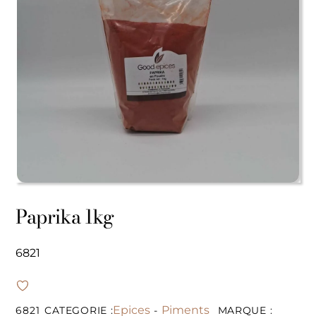
Paprika 1kg
6821
Epices
Piments
6821
CATEGORIE :
-
MARQUE :