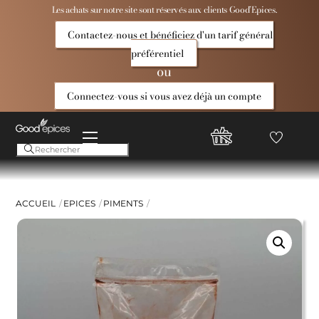
Skip
Les achats sur notre site sont réservés aux clients Good’Epices.
to
Contactez-nous et bénéficiez d'un tarif général
content
préférentiel
ou
Connectez-vous si vous avez déjà un compte
Menu
Favoris
Compte
Good
Epices
ACCUEIL
EPICES
PIMENTS