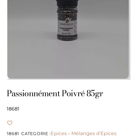
Passionnément Poivré 85gr
18681
Epices
Mélanges d'Epices
18681
CATEGORIE :
-