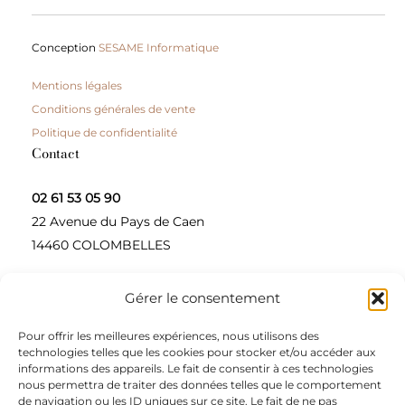
Conception
SESAME Informatique
Mentions légales
Conditions générales de vente
Politique de confidentialité
Contact
02 61 53 05 90
22 Avenue du Pays de Caen
14460 COLOMBELLES
Gérer le consentement
Contactez-nous
Pour offrir les meilleures expériences, nous utilisons des
A propos
technologies telles que les cookies pour stocker et/ou accéder aux
informations des appareils. Le fait de consentir à ces technologies
Une entreprise à taille humaine, concepteur et
nous permettra de traiter des données telles que le comportement
de navigation ou les ID uniques sur ce site. Le fait de ne pas