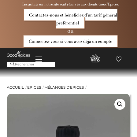
Skip
Les achats sur notre site sont réservés aux clients Good’Epices.
to
Contactez-nous et bénéficiez d'un tarif général
content
préférentiel
ou
Connectez-vous si vous avez déjà un compte
Menu
Favoris
Compte
Good
Epices
ACCUEIL
EPICES
MÉLANGES D'EPICES