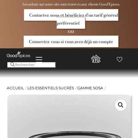
Skip
Les achats sur notre site sont réservés aux clients Good’Epices.
to
Contactez-nous et bénéficiez d'un tarif général
content
préférentiel
ou
Connectez-vous si vous avez déjà un compte
Menu
Favoris
Compte
Good
Epices
ACCUEIL
LES ESSENTIELS SUCRÉS
GAMME SOSA