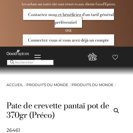
Skip
Les achats sur notre site sont réservés aux clients Good’Epices.
to
Contactez-nous et bénéficiez d'un tarif général
content
préférentiel
ou
Connectez-vous si vous avez déjà un compte
Menu
Favoris
Compte
Good
Epices
ACCUEIL
PRODUITS DU MONDE
PRODUITS DU MONDE
Pate de crevette pantaï pot de
370gr (Préco)
26461