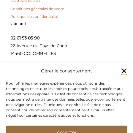
Mentions légales
Conditions générales de vente
Politique de confidentialité
Contact
02 61 53 05 90
22 Avenue du Pays de Caen
14460 COLOMBELLES
Gérer le consentement
Contactez-nous
Pour offrir les meilleures expériences, nous utilisons des
A propos
technologies telles que les cookies pour stocker et/ou accéder aux
informations des appareils. Le fait de consentir à ces technologies
Une entreprise à taille humaine, concepteur et
nous permettra de traiter des données telles que le comportement
de navigation ou les ID uniques sur ce site. Le fait de ne pas
fournisseur de produits alimentaires et d’épices pour
consentir ou de retirer son consentement peut avoir un effet
les restaurateurs, dont le siège social est à Colombelles
négatif sur certaines caractéristiques et fonctions.
(Normandie).
Accepter